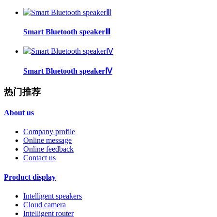
Smart Bluetooth speakerⅢ
Smart Bluetooth speakerⅣ
热门推荐
About us
Company profile
Online message
Online feedback
Contact us
Product display
Intelligent speakers
Cloud camera
Intelligent router