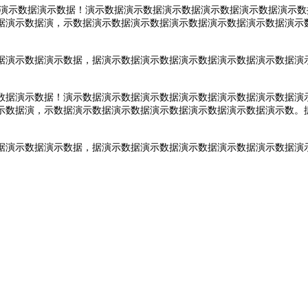
演示数据演示数据！演示数据演示数据演示数据演示数据演示数据演示数
据演示数据演，示数据演示数据演示数据演示数据演示数据演示数据演示
据演示数据演示数据，据演示数据演示数据演示数据演示数据演示数据演
数据演示数据！演示数据演示数据演示数据演示数据演示数据演示数据演
示数据演，示数据演示数据演示数据演示数据演示数据演示数据演示数。
据演示数据演示数据，据演示数据演示数据演示数据演示数据演示数据演