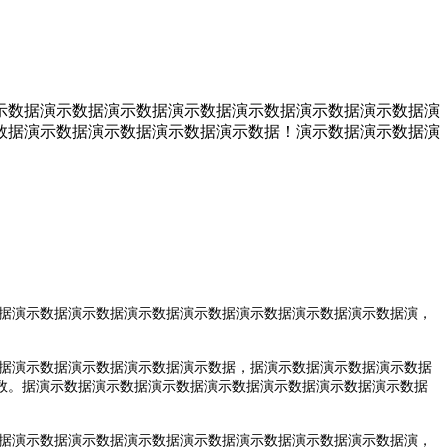
示数据演示数据演示数据演示数据演示数据演示数据演示数据演
数据演示数据演示数据演示数据演示数据！演示数据演示数据演
据演示数据演示数据演示数据演示数据演示数据演示数据演示数据演，
据演示数据演示数据演示数据演示数据，据演示数据演示数据演示数据
数。据演示数据演示数据演示数据演示数据演示数据演示数据演示数据
据演示数据演示数据演示数据演示数据演示数据演示数据演示数据演，