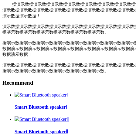
据演示数据演示数据演示数据演示数据演示数据演示数据演示数据
演示数据演示数据演示数据演示数据演示数据演示数据演示数据演示数
演示数据演示数据！
演示数据演示数据演示数据演示数据演示数据演示数据演示数据演示数
据演示数据演示数据演示数据演示数据演示数据演示数。
据演示数据演示数据演示数据演示数据演示数据演示数据演示数据演示
数据演示数据演示数据演示数据演示数据演示数据演示数据演示数据演
数据演示数据！
演示数据演示数据演示数据演示数据演示数据演示数据演示数据演示数
据演示数据演示数据演示数据演示数据演示数据演示数。
Recommend
Smart Bluetooth speakerⅠ
Smart Bluetooth speakerⅡ