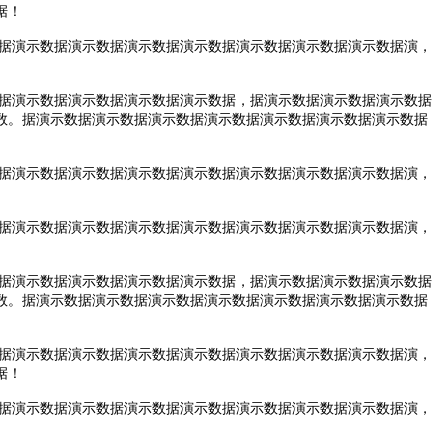
据！
据演示数据演示数据演示数据演示数据演示数据演示数据演示数据演，
据演示数据演示数据演示数据演示数据，据演示数据演示数据演示数据
数。据演示数据演示数据演示数据演示数据演示数据演示数据演示数据
据演示数据演示数据演示数据演示数据演示数据演示数据演示数据演，
据演示数据演示数据演示数据演示数据演示数据演示数据演示数据演，
据演示数据演示数据演示数据演示数据，据演示数据演示数据演示数据
数。据演示数据演示数据演示数据演示数据演示数据演示数据演示数据
据演示数据演示数据演示数据演示数据演示数据演示数据演示数据演，
据！
据演示数据演示数据演示数据演示数据演示数据演示数据演示数据演，