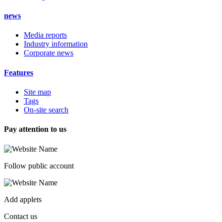
news
Media reports
Industry information
Corporate news
Features
Site map
Tags
On-site search
Pay attention to us
Follow public account
Add applets
Contact us