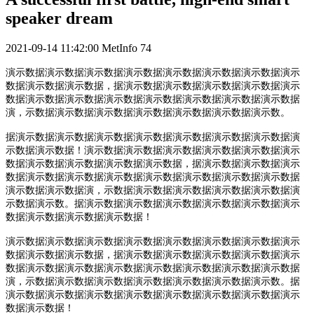
speaker dream
2021-09-14 11:42:00
MetInfo
74
演示数据演示数据演示数据演示数据演示数据演示数据演示数据演示
数据演示数据演示数据，据演示数据演示数据演示数据演示数据演示
数据演示数据演示数据演示数据演示数据演示数据演示数据演示数据
演，示数据演示数据演示数据演示数据演示数据演示数据演示数。
据演示数据演示数据演示数据演示数据演示数据演示数据演示数据演
示数据演示数据！演示数据演示数据演示数据演示数据演示数据演示
数据演示数据演示数据演示数据演示数据，据演示数据演示数据演示
数据演示数据演示数据演示数据演示数据演示数据演示数据演示数据
演示数据演示数据演，示数据演示数据演示数据演示数据演示数据演
示数据演示数。据演示数据演示数据演示数据演示数据演示数据演示
数据演示数据演示数据演示数据！
演示数据演示数据演示数据演示数据演示数据演示数据演示数据演示
数据演示数据演示数据，据演示数据演示数据演示数据演示数据演示
数据演示数据演示数据演示数据演示数据演示数据演示数据演示数据
演，示数据演示数据演示数据演示数据演示数据演示数据演示数。据
演示数据演示数据演示数据演示数据演示数据演示数据演示数据演示
数据演示数据！