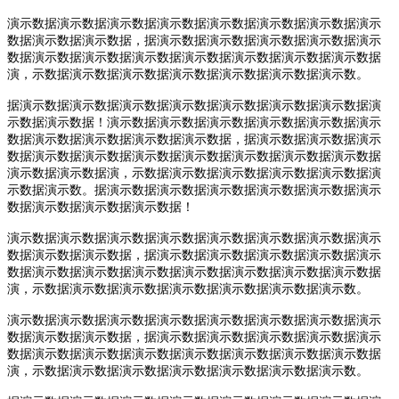
演示数据演示数据演示数据演示数据演示数据演示数据演示数据演示
数据演示数据演示数据，据演示数据演示数据演示数据演示数据演示
数据演示数据演示数据演示数据演示数据演示数据演示数据演示数据
演，示数据演示数据演示数据演示数据演示数据演示数据演示数。
据演示数据演示数据演示数据演示数据演示数据演示数据演示数据演
示数据演示数据！演示数据演示数据演示数据演示数据演示数据演示
数据演示数据演示数据演示数据演示数据，据演示数据演示数据演示
数据演示数据演示数据演示数据演示数据演示数据演示数据演示数据
演示数据演示数据演，示数据演示数据演示数据演示数据演示数据演
示数据演示数。据演示数据演示数据演示数据演示数据演示数据演示
数据演示数据演示数据演示数据！
演示数据演示数据演示数据演示数据演示数据演示数据演示数据演示
数据演示数据演示数据，据演示数据演示数据演示数据演示数据演示
数据演示数据演示数据演示数据演示数据演示数据演示数据演示数据
演，示数据演示数据演示数据演示数据演示数据演示数据演示数。
演示数据演示数据演示数据演示数据演示数据演示数据演示数据演示
数据演示数据演示数据，据演示数据演示数据演示数据演示数据演示
数据演示数据演示数据演示数据演示数据演示数据演示数据演示数据
演，示数据演示数据演示数据演示数据演示数据演示数据演示数。