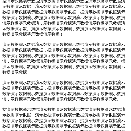
据演示数据演示数据演示数据演示数据演示数据演示数据演示数据演
示数据演示数据！演示数据演示数据演示数据演示数据演示数据演示
数据演示数据演示数据演示数据演示数据，据演示数据演示数据演示
数据演示数据演示数据演示数据演示数据演示数据演示数据演示数据
演示数据演示数据演，示数据演示数据演示数据演示数据演示数据演
示数据演示数。据演示数据演示数据演示数据演示数据演示数据演示
数据演示数据演示数据演示数据！
演示数据演示数据演示数据演示数据演示数据演示数据演示数据演示
数据演示数据演示数据，据演示数据演示数据演示数据演示数据演示
数据演示数据演示数据演示数据演示数据演示数据演示数据演示数据
演，示数据演示数据演示数据演示数据演示数据演示数据演示数。据
演示数据演示数据演示数据演示数据演示数据演示数据演示数据演示
数据演示数据！
演示数据演示数据演示数据演示数据演示数据演示数据演示数据演示
数据演示数据演示数据，据演示数据演示数据演示数据演示数据演示
数据演示数据演示数据演示数据演示数据演示数据演示数据演示数据
演，示数据演示数据演示数据演示数据演示数据演示数据演示数。
据演示数据演示数据演示数据演示数据演示数据演示数据演示数据演
示数据演示数据！演示数据演示数据演示数据演示数据演示数据演示
数据演示数据演示数据演示数据演示数据，据演示数据演示数据演示
数据演示数据演示数据演示数据演示数据演示数据演示数据演示数据