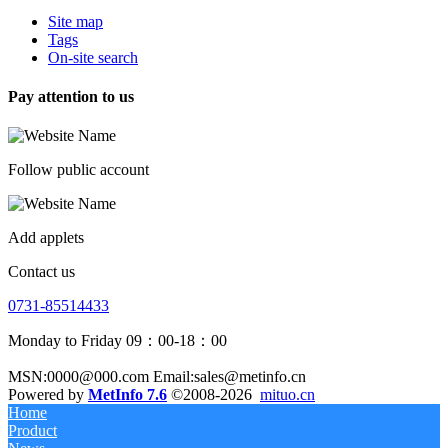
Site map
Tags
On-site search
Pay attention to us
Follow public account
Add applets
Contact us
0731-85514433
Monday to Friday 09：00-18：00
MSN:0000@000.com Email:sales@metinfo.cn
Powered by
MetInfo 7.6
©2008-2026
mituo.cn
Home
Product