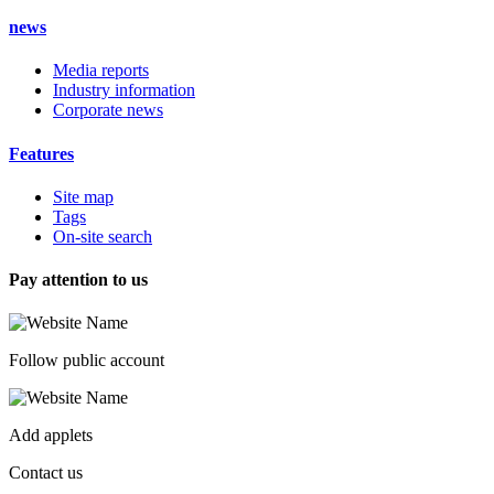
news
Media reports
Industry information
Corporate news
Features
Site map
Tags
On-site search
Pay attention to us
Follow public account
Add applets
Contact us