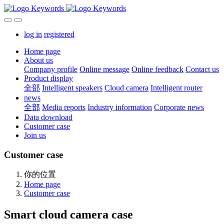
log in
registered
Home page
About us
Company profile
Online message
Online feedback
Contact us
Product display
全部
Intelligent speakers
Cloud camera
Intelligent router
news
全部
Media reports
Industry information
Corporate news
Data download
Customer case
Join us
Customer case
你的位置
Home page
Customer case
Smart cloud camera case