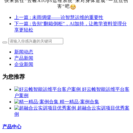
快来抓住“云帷
AIOps运维系统”来对身体造成“一点点伤
害”吧
上一篇
: 未雨绸缪——论智慧运维的重要性
下一篇
: 告别“翻箱倒柜”，AI加持，让教学资料管理分
享更轻松
新闻动态
产品新闻
企业新闻
为您推荐
好云帷智能运维平台客
户案例
精一精品·案例合集
超融合云实训项目优秀案
例
产品中心